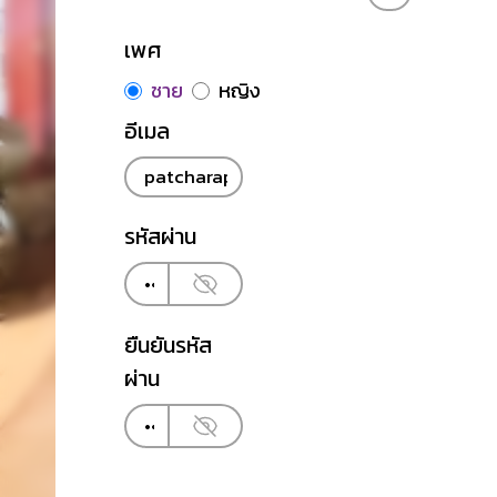
เพศ
ชาย
หญิง
อีเมล
รหัสผ่าน
ยืนยันรหัส
ผ่าน