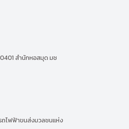
30401 สำนักหอสมุด มช
รรถไฟฟ้าขนส่งมวลชนแห่ง