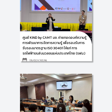
Development: KIND) ร่วมเป็นวิทยากรบรรยายกับบริษัท
บีเอสไอ กรุ๊ป (ประเทศไทย) จำกัด ในหัวข้อเรื่อง “ISO
19650 Building Information Modelling (BIM)” ให้แก่
บริษัท ฤทธา จำกัด ในระหว่างวันที่ 24-27 กุมภาพันธ์ 2569
ณ บริษัท ฤทธา จำกัด กรุงเทพมหานคร
ศูนย์ KIND by CAMT มช. ถ่ายทอดองค์ความรู้
การพัฒนาการจัดการความรู้ เพื่อรองรับการ
รับรองมาตรฐาน ISO 30401 ให้แก่ การ
รถไฟฟ้าขนส่งมวลชนแห่งประเทศไทย (รฟม.)
13/02/2026
ศูนย์การพัฒนาองค์ความรู้และนวัตกรรม (Knowledge
and Innovation Development: KIND) วิทยาลัยศิลปะ
สื่อ และเทคโนโลยี มหาวิทยาลัยเชียงใหม่ ร่วมกับ การ
รถไฟฟ้าขนส่งมวลชนแห่งประเทศไทย
โดยมีผู้ช่วยศาสตราจารย์ ดร.อัจฉรา คำอักษร ผู้ปฏิบัติ
หน้าที่ช่วยคณบดี ด้านการพัฒนาองค์ความรู้และ
นวัตกรรม/ หัวหน้าศูนย์การพัฒนาองค์ความรู้และ
นวัตกรรม (Knowledge and Innovation
Development: KIND) พร้อมด้วย ผู้ช่วยศาสตราจารย์
ดร.สมเกียรติ น่วมนา และคณะทำงาน ดำเนินการจัดอบรม
เชิงปฏิบัติการ