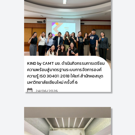
ศาสตราจารย์ ดร.อัจฉรา คำอักษร ผู้ปฏิบัติหน้าที่ช่วย
คณบดีด้านการพัฒนาองค์ความรู้และนวัตกรรม และ
หัวหน้าศูนย์ KIND ร่วมกับ บริษัท บีเอสไอ กรุ๊ป
(ประเทศไทย) จำกัด (BSI Group (Thailand) Co., Ltd.)
ดำเนินการจัดโครงการอบรม “หลักสูตรแนวทางการสร้าง
องค์ความรู้ในองค์กรตาม ISO 30401 Knowledge
Management Requirement” ให้แก่กลุ่มผู้บริหาร
บุคลากร และบุคคลทั่วไปที่สนใจ
การจัดอบรมในครั้งนี้มีวัตถุประสงค์เพื่อพัฒนาทักษะ เสริม
สร้างความรู้ความเข้าใจ ตลอดจนวางรากฐานด้านการ
บริหารจัดการและการสร้างองค์ความรู้ภายในองค์กรอย่าง
มีประสิทธิภาพ โดยได้รับเกียรติจาก คุณกิตติพงษ์
เกียรตินิยมรุ่ง Product Technical Manager จาก บริษัท
KIND by CAMT มช. ดำเนินกิจกรรมการเตรียม
บีเอสไอ กรุ๊ป (ประเทศไทย) จำกัด ซึ่งเป็นผู้เชี่ยวชาญระดับ
แนวหน้าของประเทศไทยด้านระบบมาตรฐานสากล มาร่วม
ความพร้อมสู่มาตรฐานระบบการจัดการองค์
เป็นวิทยากรถ่ายทอดความรู้ มอบเทคนิคเชิงลึก และแบ่งปัน
ความรู้ ISO 30401 :2018 ให้แก่ สำนักหอสมุด
ประสบการณ์ตรงอย่างเอ็กซ์คลูซีฟ
มหาวิทยาลัยเชียงใหม่ ครั้งที่ 6
ทั้งนี้ กิจกรรมดังกล่าวได้รับความสนใจอย่างล้นหลาม โดย
มีผู้เข้าร่วมรับฟังและแลกเปลี่ยนเรียนรู้กว่า 30 คน เมื่อวัน
24/06/2026
พฤหัสบดีที่ 2 กรกฎาคม 2569 ณ ห้อง B304+306 ชั้น 3
ศูนย์นวัตกรรมการสอนและการเรียนรู้ (TLIC) วิทยาลัย
ศูนย์การพัฒนาองค์ความรู้และนวัตกรรม (Knowledge
ศิลปะ สื่อ และเทคโนโลยี มหาวิทยาลัยเชียงใหม่
and Innovation Development: KIND) วิทยาลัยศิลปะ
สื่อ และเทคโนโลยี มหาวิทยาลัยเชียงใหม่ นำโดย ผู้ช่วย
ศาสตราจารย์ ดร.อัจฉรา คำอักษร ผู้ปฏิบัติหน้าที่ช่วย
คณบดี ด้านการพัฒนาองค์ความรู้และนวัตกรรม/ หัวหน้า
ศูนย์การพัฒนาองค์ความรู้และนวัตกรรม (Knowledge
and Innovation Development: KIND) พร้อมด้วยคณะ
ทำงาน ดำเนินกิจกรรมการเตรียมความพร้อมสู่มาตรฐาน