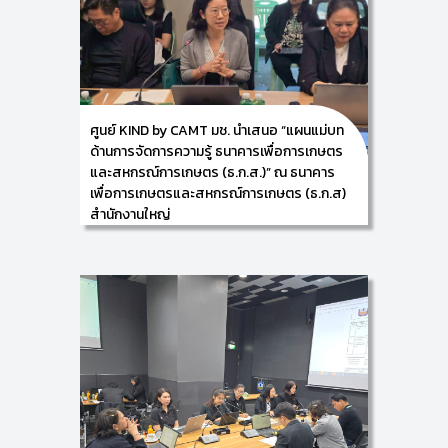
นวัตกรรม/ หัวหน้าศูนย์การพัฒนาองค์ความรู้และ
นวัตกรรม (Knowledge and Innovation
Development: KIND) ร่วมเป็นคณะกรรมการในการคัด
เลือกองค์ความรู้ที่เป็นเลิศระดับองค์กร (Best of the
Best) ปีบัญชี 2568 ในวันพฤหัสบดีที่ 18 ธันวาคม 2568
ณ ธนาคารเพื่อการเกษตรและสหกรณ์การเกษตร (ธ.ก.ส)
สำนักงานใหญ่ กรุงเทพมหานคร
ศูนย์ KIND by CAMT มช. นำเสนอ “แผนแม่บท
ด้านการจัดการความรู้ ธนาคารเพื่อการเกษตร
และสหกรณ์การเกษตร (ธ.ก.ส.)” ณ ธนาคาร
เพื่อการเกษตรและสหกรณ์การเกษตร (ธ.ก.ส)
สำนักงานใหญ่
17/12/2025
ศูนย์การพัฒนาองค์ความรู้และนวัตกรรม (Knowledge
and Innovation Development: KIND) วิทยาลัยศิลปะ
สื่อ และเทคโนโลยี มหาวิทยาลัยเชียงใหม่ นำโดย ผู้ช่วย
ศาสตราจารย์ ดร.อัจฉรา คำอักษร ผู้ปฏิบัติหน้าที่ช่วย
คณบดี ด้านการพัฒนาองค์ความรู้และนวัตกรรม/ หัวหน้า
ศูนย์การพัฒนาองค์ความรู้และนวัตกรรม (Knowledge
and Innovation Development: KIND) พร้อมคณะ
ทำงาน ได้นำเสนอ “แผนแม่บทด้านการจัดการความรู้
ธนาคารเพื่อการเกษตรและสหกรณ์การเกษตร (ธ.ก.ส.)” ใน
การประชุมคณะกรรมการการจัดการความรู้ ครั้งที่
3/2568 โดยมีคณะกรรมการฯ จากฝ่ายกิจการสาขาภาค
และสำนักงานใหญ่ร่วมในการประชุม ซึ่งกิจกรรมดังกล่าว