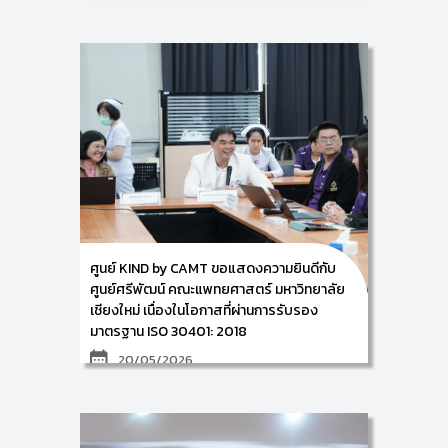
วิทยาลัยศิลปะ สื่อ และเทคโนโลยี (CAMT) นำโดย ผู้ช่วย
ศาสตราจารย์ ดร.อัจฉรา คำอักษร ผู้ปฏิบัติหน้าที่ช่วย
คณบดี ด้านการพัฒนาองค์ความรู้และนวัตกรรม พร้อม
คณะจิตอาสา ร่วมกับ สำนักหอสมุด และศูนย์ศรีพัฒน์ คณะ
แพทยศาสตร์ มหาวิทยาลัยเชียงใหม่ ดำเนินการโครงการ
บริการวิชาการและรับใช้สังคม ระหว่างวันที่ 28–30
พฤษภาคม 2569 ให้แก่ โรงเรียนบ้านแม่แมะ ตำบลแม่นะ
อำเภอเชียงดาว จังหวัดเชียงใหม่ โดยมีกิจกรรมสำคัญ
ดังนี้
• วันที่ 28–29 พฤษภาคม 2569: CAMT ร่วมกับ สำนักหอ
สมุด มช. พัฒนาและจัดทำ "ห้องสมุดสีเขียว (Green
Library)" เพื่อส่งเสริมวัฒนธรรมการอ่านและเปิดโลกการ
เรียนรู้ให้แก่นักเรียนในพื้นที่
• วันที่ 30 พฤษภาคม 2569:
- ช่วงเช้า: CAMT จัดกิจกรรม "อบรมการใช้ AI อย่าง
สร้างสรรค์" ให้แก่นักเรียนเพื่อเตรียมความพร้อมให้เยาวชน
ศูนย์ KIND by CAMT ขอแสดงความยินดีกับ
ก้าวทันยุคดิจิทัล
- ช่วงบ่าย: CAMT ร่วมกับ ศูนย์ศรีพัฒน์ฯ จัด
ศูนย์ศรีพัฒน์ คณะแพทยศาสตร์ มหาวิทยาลัย
กิจกรรม "ส่งเสริมสุขภาพและเรียนรู้ระบบบริการสุขภาพ"
เชียงใหม่ เนื่องในโอกาสที่ผ่านการรับรอง
โดยนำนักเรียนตรวจสุขภาพเบื้องต้น อบรมการช่วยฟื้น
มาตรฐาน ISO 30401: 2018
คืนชีพขั้นพื้นฐาน (CPR) และพานักเรียนเยี่ยมชมหน่วยผู้
ป่วยนอก (OPD) เพื่อสร้างแรงบันดาลใจด้านวิชาชีพ
20/05/2026
ทางการแพทย์ และส่งเสริมการเข้าถึงบริการสุขภาพอย่าง
เท่าเทียม มุ่งพัฒนาสุขภาวะที่ดีให้กับเยาวชนในพื้นที่ห่าง
ศูนย์การพัฒนาองค์ความรู้และการจัดการนวัตกรรม
ไกล
(Knowledge and Innovation Development: KIND)
วิทยาลัยศิลปะ สื่อ และเทคโนโลยี มหาวิทยาลัยเชียงใหม่ ขอ
แสดงความยินดีกับศูนย์ศรีพัฒน์