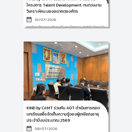
ครั้งนี้ถือเป็นหมุดหมายสำคัญในการเชื่อมโยงองค์ความรู้
โครงการ Talent Development: ทบทวนงาน
จากรั้วมหาวิทยาลัยสู่การพัฒนาเสถียรภาพและศักยภาพ
วิเคราะห์คน มองอนาคตองค์กร
ขององค์กรการเงินระดับประเทศอย่าง ธ.ก.ส. ต่อไป
10/07/2026
ศูนย์การพัฒนาองค์ความรู้และนวัตกรรม (KIND) วิทยาลัย
ศิลปะ สื่อ และเทคโนโลยี มหาวิทยาลัยเชียงใหม่ นำโดย ผศ.
ดร.อัจฉรา คำอักษร ผู้ปฏิบัติหน้าที่ช่วยคณบดีด้านการ
พัฒนาองค์ความรู้และการจัดการนวัตกรรม/หัวหน้าศูนย์
KIND พร้อมด้วย ผศ.ดร.สมเกียรติ น่วมนา ผู้ช่วยคณบดี
ด้านงานวิจัยและนวัตกรรม ผศ.ดร.บุณฑริกา
ปภาวสิทธิ์ และคณะทำงาน ได้ดำเนินโครงการ Talent
Development : ทบทวนงาน วิเคราะห์คน มองอนาคต
องค์กร ให้แก่ สถาบันวิจัยดาราศาสตร์แห่งชาติ (องค์การ
มหาชน) (NARIT) ในระหว่างวันที่ 9-10 กรกฎาคม พ.ศ.
2569 ณ ห้องประชุมแอนโดรเมดา อาคารท้องฟ้าจำลอง
และนิทรรศการ อุทยานดาราศาสตร์สิรินธร จังหวัด
เชียงใหม่ โดยกิจกรรมในครั้งนี้ เป็นการทำ JD&JS Review
– SWOT Analysis – Strategic Mapping ขององค์กร
ซึ่งได้มีตัวแทนจากฝ่ายบริหารและบุคลากรเข้าร่วมเป็น
จำนวนทั้งสิ้น 48 ท่าน
KIND by CAMT ร่วมกับ AOT ดำเนินการถอด
บทเรียนเพื่อจัดเก็บความรู้ของผู้เกษียณอายุ
ประจำปีงบประมาณ 2569
08/07/2026