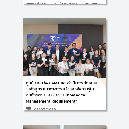
ศูนย์การพัฒนาองค์ความรู้และนวัตกรรม (KIND) วิทยาลัย
ศิลปะ สื่อ และเทคโนโลยี มหาวิทยาลัยเชียงใหม่ นำโดย ผู้
ช่วยศาสตราจารย์ ดร.อัจฉรา คำอักษร ผู้ปฏิบัติหน้าที่ช่วย
คณบดี ด้านการพัฒนาองค์ความรู้ และการจัดการ
นวัตกรรม/หัวหน้าศูนย์ KIND ได้ดำเนินโครงการถอดบท
เรียนและจัดทำสื่อการถ่ายโอนและการจัดเก็บความรู้ของผู้
เกษียณอายุ ประจำปีงบประมาณ 2569 ให้แก่ บริษัท ท่า
อากาศยานไทย จำกัด (มหาชน) (AOT) ในระหว่างวันที่ 7-8
กรกฎาคม พ.ศ. 2569 ณ ท่าอากาศยานนานาชาติภูเก็ต
การดำเนินงานในครั้งนี้ ได้มีการสัมภาษณ์และถ่ายทำวิดีโอ
เพื่อถอดบทเรียนองค์ความรู้เชิงลึกจาก นายมนต์ชัย ตะ
โหนด ผู้อำนวยการท่าอากาศยานภูเก็ต และ นายทวนชัย ตัน
สุริยวงศ์ รองผู้อำนวยการท่าอากาศยานภูเก็ต โดยมี
วัตถุประสงค์เพื่อสกัดประสบการณ์การบริหารงานจริง
ทักษะการคิดตัดสินใจ ตลอดจนแนวคิดการบริหารจัดการ
องค์กรในมิติต่าง ๆ นำมาจัดทำเป็นคลังข้อมูลและผลิตสื่อ
วิดีโอการเรียนรู้ที่มีความสมบูรณ์ สำหรับใช้เป็นเครื่องมือ
สำคัญในการถ่ายทอดและส่งต่อแนวปฏิบัติที่ดี (Best
ศูนย์ KIND by CAMT มช. ดำเนินการจัดอบรม
Practices) ให้แก่พนักงานและบุคลากรรุ่นหลังของ บริษัท
“หลักสูตร แนวทางการสร้างองค์ความรู้ใน
ท่าอากาศยานไทย จำกัด (มหาชน) ต่อไป
องค์กรตาม ISO 30401 Knowledge
Management Requirement”
02/07/2026
ศูนย์การพัฒนาองค์ความรู้และนวัตกรรม (Knowledge
and Innovation Development: KIND) วิทยาลัยศิลปะ
สื่อ และเทคโนโลยี มหาวิทยาลัยเชียงใหม่ นำโดย ผู้ช่วย