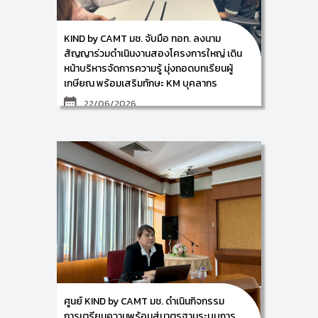
และเป็นการเผยแพร่ข้อมูลข่าวสารเกี่ยวกับงานวิจัย ให้แก่
บุคคลภายนอก ซึ่งภายในงาน ได้รับเกียรติจาก คุณ
จุฑามาศ กันทอง Client Manager จาก BSI Group
KIND by CAMT มช. จับมือ ทอท. ลงนาม
(Thailand) ร่วมเป็นวิทยากรเจาะลึกเนื้อหาในหัวข้อ
“ทำความรู้จัก ISO 30401 และข้อกำหนด ISO 30401:
สัญญาร่วมดำเนินงานสองโครงการใหญ่ เดิน
2018 #Amd2 2024” เพื่อให้แนวทางแก่ผู้บริหารและ
หน้าบริหารจัดการความรู้ มุ่งถอดบทเรียนผู้
บุคลากรในการนำมาตรฐานไปปรับใช้จริงอย่างมี
เกษียณ พร้อมเสริมทักษะ KM บุคลากร
ประสิทธิภาพ และในช่วงเสวนายังได้รับเกียรติจากแขกรับ
เชิญพิเศษมาร่วมถ่ายทอดประสบการณ์ตรงจากองค์กรที่
22/06/2026
ผ่านการรับรองมาตรฐาน ISO 30401: 2018 ได้แก่ คุณ
ขนิษฐ์วดี บุณยะกาญจน์ หัวหน้าแผนกลยุทธ์การจัดการ
เมื่อวันที่ 17 มิถุนายน 2569 ณ บริษัท ท่าอากาศยานไทย
ความรู้ การไฟฟ้าส่วนภูมิภาค (กฟภ.) และ คุณกิ่งผกา กร
จำกัด (มหาชน)
อบเพ็ชร์ ผู้ช่วยผู้อำนวยการสำนักพัฒนาทรัพยากรมนุษย์
ศูนย์การพัฒนาองค์ความรู้และนวัตกรรม KIND by CAMT
ธนาคารเพื่อการเกษตรและสหกรณ์การเกษตร (ธ.ก.ส.)
วิทยาลัยศิลปะสื่อและเทคโนโลยี มหาวิทยาลัยเชียงใหม่ นำ
ความสำเร็จจากการจัดงานในครั้งนี้ ถือเป็นก้าวสำคัญของ
โดย ผู้ช่วยศาสตราจารย์ ดร.อัจฉรา คำอักษร ผู้ปฏิบัติ
การผลักดันมาตรฐานสากล ISO 30401 เพื่อยกระดับ
หน้าที่ช่วยคณบดีด้านการพัฒนาองค์ความรู้และนวัตกรรม
องค์กรภาครัฐและรัฐวิสาหกิจไทย ให้พร้อมขับเคลื่อนด้วย
พร้อมด้วย ผู้ช่วยศาสตราจารย์ ดร.จิรพิพัฒน์ ธัญพงษ์
ความรู้และนวัตกรรม มุ่งสู่การเติบโตอย่างยั่งยืนต่อไป
ภัทร และ อาจารย์ ดร.เทพฤทธิ์ สินธำรงรักษ์ ได้ร่วมพิธีลง
นามสัญญาจ้างกับ บริษัท ท่าอากาศยานไทย จำกัด
(มหาชน) พร้อมทั้งนำเสนอแผนการดำเนินงาน โครงการ
ถอดบทเรียนและจัดทำสื่อการถ่ายโอนและการจัดเก็บความ
รู้ของผู้เกษียณอายุ ประจำปีงบประมาณ 2569 และ
แผนการดำเนินงานโครงการฝึกอบรมหลักสูตร “การ
จัดการความรู้เบื้องต้น (Introduction to Knowledge
Management)” ซึ่งการดำเนินงานทั้งสองโครงการร่วม
กันในครั้งนี้ ถือเป็นกลไกสำคัญในการบริหารจัดการความรู้
ศูนย์ KIND by CAMT มช. ดำเนินกิจกรรม
ขององค์กรอย่างครบวงจร ทั้งในมิติการรักษาคลังความรู้
เดิมและการพัฒนาทักษะใหม่ให้กับบุคลากร เพื่อขับเคลื่อน
การเตรียมความพร้อมสู่มาตรฐานระบบการ