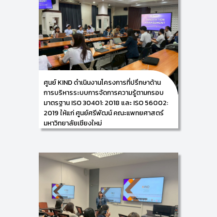
and Innovation Development: KIND) พร้อมด้วยคณะ
ทำงาน ดำเนินการจัดอบรมเชิงปฏิบัติการ
ภายใต้โครงการการพัฒนาการจัดการความรู้เพื่อรองรับ
การรับรองมาตรฐาน ISO 30401 ให้แก่ ผู้บริหารและ
บุคลากรตัวแทนจากส่วนงานที่ร่วมขับเคลื่อนการจัดการ
ความรู้ของการรถไฟฟ้าขนส่งมวลชนแห่งประเทศไทย
ระหว่างวันที่ 2-3 เมษายน 2569 ณ การรถไฟฟ้าขนส่ง
มวลชนแห่งประเทศไทย (รฟม.) กรุงเทพมหานคร
ซึ่งการจัดกิจกรรมครั้งนี้ จะเป็นการฝึกอบรมเชิงปฏิบัติ
การหัวข้อ เรื่อง การตรวจสอบภายในและเตรียมความ
ศูนย์ KIND ดำเนินงานโครงการที่ปรึกษาด้าน
พร้อมก่อนการตรวจประเมินเพื่อขอคำรับรอง และการ
ตรวจประเมินภายในตามกรอบมาตรฐาน ISO 30401:
การบริหารระบบการจัดการความรู้ตามกรอบ
2018 โดยมีผู้ร่วมกิจกรรมจำนวน 37 ท่าน
มาตรฐาน ISO 30401: 2018 และ ISO 56002:
2019 ให้แก่ ศูนย์ศรีพัฒน์ คณะแพทยศาสตร์
มหาวิทยาลัยเชียงใหม่
31/03/2026
ศูนย์ KIND by CAMT นำโดย ผู้ช่วยศาสตราจารย์
ดร.อัจฉรา คำอักษร ผู้ปฏิบัติหน้าที่ช่วยคณบดีด้านการ
พัฒนาองค์ความรู้และนวัตกรรม/ หัวหน้าศูนย์การพัฒนา
องค์ความรู้และนวัตกรรม (Knowledge and Innovation
Development: KIND) พร้อมด้วยผู้ช่วยศาสตราจารย์
ดร.เฉลิมพล คงจิตต์ ผู้ช่วยศาสตราจารย์
ดร.อัครพล นิมมลรัตน์ และคณะทำงาน ดำเนินกิจกรรม
การตรวจประเมินภายในตามกรอบมาตรฐาน ISO 56002:
2019 และการตรวจประเมินภายในตามกรอบมาตรฐาน