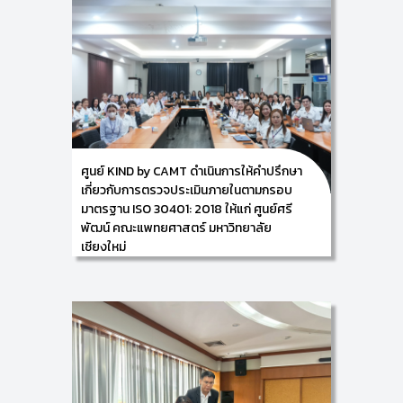
คณะแพทยศาสตร์ มหาวิทยาลัยเชียงใหม่ เนื่องในโอกาสที่
ผ่านการรับรองมาตรฐาน ISO 30401: 2018
ด้านระบบการจัดการความรู้ (Knowledge
Management System) “ก้าวสู่การเป็นองค์กรสุขภาพ
แห่งการเรียนรู้ (Learning Healthcare Organization)
แห่งแรกของประเทศไทย ที่ได้รับการรับรองมาตรฐาน
สากลด้านระบบการจัดการความรู้ เพื่อยกระดับคุณภาพ
การรักษา การพัฒนานวัตกรรม และการดูแลผู้ป่วยอย่าง
ยั่งยืน”
ศูนย์ KIND by CAMT ดำเนินการให้คำปรึกษา
เกี่ยวกับการตรวจประเมินภายในตามกรอบ
มาตรฐาน ISO 30401: 2018 ให้แก่ ศูนย์ศรี
พัฒน์ คณะแพทยศาสตร์ มหาวิทยาลัย
เชียงใหม่
19/05/2026
ศูนย์การพัฒนาองค์ความรู้และการจัดการนวัตกรรม
(Knowledge and Innovation Development: KIND)
วิทยาลัยศิลปะ สื่อ และเทคโนโลยี มหาวิทยาลัยเชียงใหม่ นำ
โดย ผู้ช่วยศาสตราจารย์ ดร.อัจฉรา คำอักษร
ผู้ปฏิบัติหน้าที่ช่วยคณบดี ด้านการพัฒนาองค์ความรู้และ
การจัดการนวัตกรรม/ หัวหน้าศูนย์การพัฒนาองค์ความรู้
และนวัตกรรม (Knowledge and Innovation
Development: KIND) ดำเนินการให้คำปรึกษาเกี่ยวกับการ