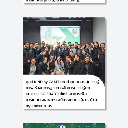
การเกษตร (ธ.ก.ส) สำนักงานใหญ่
กิจกรรมจำนวน 30 ท่าน
14/01/2026
ศูนย์การพัฒนาองค์ความรู้และนวัตกรรม (Knowledge
and Innovation Development: KIND) วิทยาลัยศิลปะ
สื่อ และเทคโนโลยี มหาวิทยาลัยเชียงใหม่ นำโดย ผู้ช่วย
ศาสตราจารย์ ดร.อัจฉรา คำอักษร
ผู้ปฏิบัติหน้าที่ช่วยคณบดี ด้านการพัฒนาองค์ความรู้และ
นวัตกรรม/ หัวหน้าศูนย์การพัฒนาองค์ความรู้และ
นวัตกรรม (Knowledge and Innovation
Development: KIND) พร้อมคณะทำงาน ได้นำเสนอ “ผล
การศึกษา การสื่อสารถ่ายทอดความรู้ กระบวนการจัดการ
ความรู้ การจัดทำแผน และข้อเสนอแนะ” ซึ่งกิจกรรมดัง
กล่าวอยู่ภายใต้โครงการจ้างที่ปรึกษาเพื่อการจัดทำแผน
แม่บทด้านการจัดการความรู้ ธนาคารเพื่อการเกษตรและ
สหกรณ์การเกษตร (ธ.ก.ส.) ในวันพุธที่ 14 มกราคม 2569
ณ ธนาคารเพื่อการเกษตรและสหกรณ์การเกษตร (ธ.ก.ส)
สำนักงานใหญ่ กรุงเทพมหานคร
ศูนย์ KIND by CAMT มช. ถ่ายทอดองค์ความรู้
การสร้างมาตรฐานการจัดการความรู้ตาม
แนวทาง ISO 30401 ให้แก่ ธนาคารเพื่อ
การเกษตรและสหกรณ์การเกษตร (ธ.ก.ส) ณ
กรุงเทพมหานคร
13/01/2026
ศูนย์การพัฒนาองค์ความรู้และนวัตกรรม (Knowledge
and Innovation Development: KIND) วิทยาลัยศิลปะ