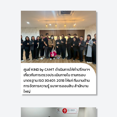
(Knowledge and Innovation Development: KIND)
วิทยาลัยศิลปะ สื่อ และเทคโนโลยี มหาวิทยาลัยเชียงใหม่ นำ
โดย ผู้ช่วยศาสตราจารย์ ดร.เฉลิมพล คงจิตต์ ผู้ช่วย
ศาสตราจารย์ประจำหลักสูตรการจัดการความรู้และ
นวัตกรรม (KIM) ร่วมเป็นกรรมการคัดเลือกองค์ความรู้ที่
เป็นแนวปฏิบัติที่ดี (Best Practice) ในกิจกรรมวัน
มหัศจรรย์แห่งการเรียนรู้ (KM Day) ธนาคารเพื่อ
การเกษตรและสหกรณ์การเกษตร (ธ.ก.ส)
ในวันที่ 26
พฤศจิกายน 2568 ณ ธนาคารเพื่อการเกษตรและสหกรณ์
การเกษตร (ธ.ก.ส) สำนักงานใหญ่ กรุงเทพมหานคร
ศูนย์ KIND by CAMT ดำเนินการให้คำปรึกษาฯ
เกี่ยวกับการตรวจประเมินภายใน ตามกรอบ
มาตรฐาน ISO 30401: 2018 ให้แก่ ทีมงานด้าน
การจัดการความรู้ ธนาคารออมสิน สำนักงาน
ใหญ่
21/11/2025
ศูนย์การพัฒนาองค์ความรู้และการจัดการนวัตกรรม
(Knowledge and Innovation Development: KIND)
วิทยาลัยศิลปะ สื่อ และเทคโนโลยี มหาวิทยาลัยเชียงใหม่