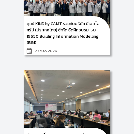
พยัคฆ์วิเชียร พนักงานทรัพยากรบุคคล ฝ่ายพัฒนา
ทรัพยากรบุคคล หน่วยบริหาร
การจัดการความรู้ และบุคลากรธนาคารออมสิน ซึ่งกิจกรรม
ในครั้งนี้ จัดขึ้นระหว่างวันที่ 18 – 20 ธันวาคม 2567 ณ
ธนาคารออมสิน สำนักงานใหญ่ เพื่อเป็นการเตรียมความ
ศูนย์ KIND by CAMT ร่วมกับบริษัท บีเอสไอ
พร้อมขององค์กรในการบริหารและจัดการระบบการจัดการ
กรุ๊ป (ประเทศไทย) จำกัด จัดฝึกอบรม ISO
ความรู้ (Knowledge Management Systems) ตาม
กรอบมาตรฐานสากล ISO 30401 โดยในครั้งนี้
19650 Building Information Modelling
เป็นการให้คำปรึกษาฯ เกี่ยวกับการตรวจประเมินภายในตาม
(BIM)
กรอบมาตรฐาน ISO 30401: 2018 ให้แก่ผู้บริหารฯ และ
บุคลากรในสังกัดธนาคารออมสิน สำนักงานใหญ่
27/02/2026
ศูนย์การพัฒนาองค์ความรู้และการจัดการนวัตกรรม
(Knowledge and Innovation Development: KIND)
วิทยาลัยศิลปะ สื่อ และเทคโนโลยี มหาวิทยาลัยเชียงใหม่ นำ
โดย ผู้ช่วยศาสตราจารย์ ดร.อัจฉรา คำอักษร ผู้ปฏิบัติ
หน้าที่ช่วยคณบดี ด้านการพัฒนาองค์ความรู้และ
นวัตกรรม/ หัวหน้าศูนย์การพัฒนาองค์ความรู้และ
นวัตกรรม (Knowledge and Innovation
Development: KIND) ร่วมเป็นวิทยากรบรรยายกับบริษัท
บีเอสไอ กรุ๊ป (ประเทศไทย) จำกัด ในหัวข้อเรื่อง “ISO
19650 Building Information Modelling (BIM)” ให้แก่
บริษัท ฤทธา จำกัด ในระหว่างวันที่ 24-27 กุมภาพันธ์ 2569
ณ บริษัท ฤทธา จำกัด กรุงเทพมหานคร