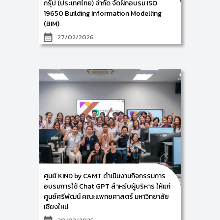
กรุ๊ป (ประเทศไทย) จำกัด จัดฝึกอบรม ISO
19650 Building Information Modelling
(BIM)
27/02/2026
ศูนย์การพัฒนาองค์ความรู้และการจัดการนวัตกรรม
(Knowledge and Innovation Development: KIND)
วิทยาลัยศิลปะ สื่อ และเทคโนโลยี มหาวิทยาลัยเชียงใหม่ นำ
โดย ผู้ช่วยศาสตราจารย์ ดร.อัจฉรา คำอักษร ผู้ปฏิบัติ
หน้าที่ช่วยคณบดี ด้านการพัฒนาองค์ความรู้และ
นวัตกรรม/ หัวหน้าศูนย์การพัฒนาองค์ความรู้และ
นวัตกรรม (Knowledge and Innovation
Development: KIND) ร่วมเป็นวิทยากรบรรยายกับบริษัท
บีเอสไอ กรุ๊ป (ประเทศไทย) จำกัด ในหัวข้อเรื่อง “ISO
19650 Building Information Modelling (BIM)” ให้แก่
บริษัท ฤทธา จำกัด ในระหว่างวันที่ 24-27 กุมภาพันธ์ 2569
ณ บริษัท ฤทธา จำกัด กรุงเทพมหานคร
ศูนย์ KIND by CAMT ดำเนินงานกิจกรรมการ
อบรมการใช้ Chat GPT สำหรับผู้บริหาร ให้แก่
ศูนย์ศรีพัฒน์ คณะแพทยศาสตร์ มหาวิทยาลัย
เชียงใหม่